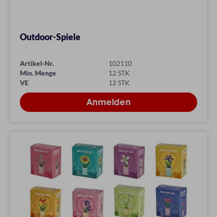
Outdoor-Spiele
Artikel-Nr.
102110
Min. Menge
12 STK
VE
12 STK