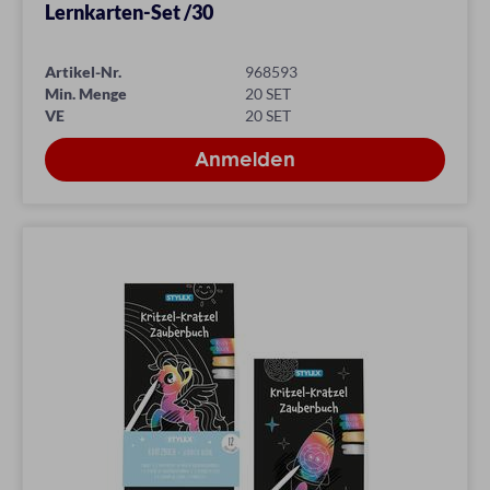
Lernkarten-Set /30
Artikel-Nr.
968593
Min. Menge
20 SET
VE
20 SET