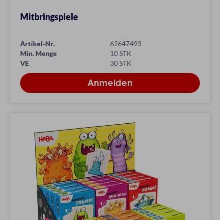
Mitbringspiele
Artikel-Nr.
62647493
Min. Menge
10 STK
VE
30 STK