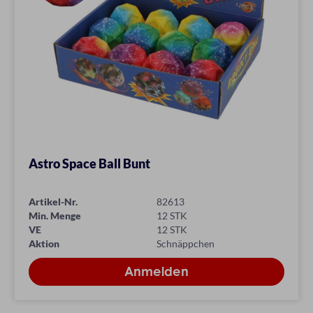
Astro Space Ball Bunt
Artikel-Nr.
82613
Min. Menge
12 STK
VE
12 STK
Aktion
Schnäppchen