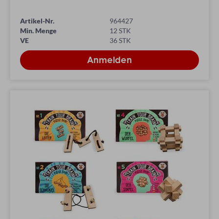
Artikel-Nr.
964427
Min. Menge
12 STK
VE
36 STK