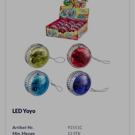
LED Yoyo
Artikel-Nr.
91551C
Min. Menge
12 STK