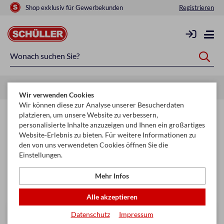
Shop exklusiv für Gewerbekunden
Registrieren
Startseite
Mehr
Spielwaren
Div. Spielwaren
Wir verwenden Cookies
Wir können diese zur Analyse unserer Besucherdaten
Div. Spielwaren
platzieren, um unsere Website zu verbessern,
personalisierte Inhalte anzuzeigen und Ihnen ein großartiges
Website-Erlebnis zu bieten. Für weitere Informationen zu
Filtern & Sortieren
den von uns verwendeten Cookies öffnen Sie die
Einstellungen.
Seite
Mehr Infos
keyboard_arrow_right
1
2
Alle akzeptieren
Datenschutz
Impressum